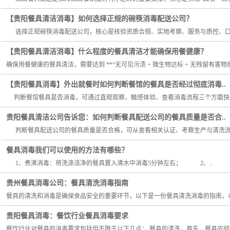
【贵阳餐具清洁消毒】如何选择正规的碗筷消毒配送公司？
选择正规碗筷消毒配送公司，核心是核验资质合规、实地考察、服务与质控、口碑
【贵阳餐具清洁消毒】什么程度的餐具清洁才能确保用餐健康？
确保用餐健康的餐具清洁，需要达到 **“无可见污渍 + 微生物达标 + 无残留有害物
【贵阳餐具消毒】外出就餐时如何判断餐馆的餐具是否经过彻底消毒..
判断餐馆餐具是否消毒，可通过直观观察、触感体验、查看消毒流程三个方面快速
贵阳餐具清洁公司告诉您：如何判断餐具配送公司的餐具质量是否合..
判断餐具配送公司的餐具质量是否合格，可从查看相关认证、考察生产与清洗流程
餐具消毒我们可以使用的方法有哪些？
1、煮沸消毒：将洗涤洁净的餐具置入沸水中消毒5分钟左右； 2、..
贵州餐具消毒公司：餐具清洗消毒指南
餐具的清洗和消毒是确保食品安全的重要环节，以下是一份餐具清洗消毒的指南，以
贵阳餐具消毒：餐饮行业餐具消毒要求
餐饮行业对餐具的消毒要求包括但不限于以下几点： 餐具的清洗。首先，餐具应彻