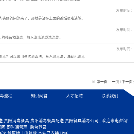
发布时间：20
头疼的问题来了，那就是沾在上面的茶垢很难清除..
发布时间：20
上的残留物洗去，放入洗涤池或洗涤装..
发布时间：20
毒？可以采用煮沸消毒法，蒸汽消毒法，洗碗机消毒..
1/1
第一页 上一页
1
下一页
毒流程
知识问答
人才招聘
联系我们
贵阳消毒餐具 贵阳消毒餐具配送,贵阳餐具消毒公司 , 欢迎来电咨询!
集团
即时通管理
后台登录
16次
触屏版
丨
电脑版
本站已支持 IPv6