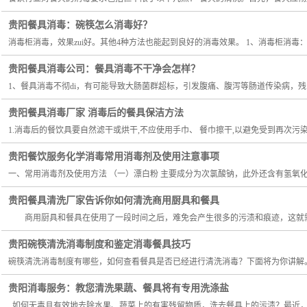
贵阳餐具消毒：碗筷怎么消毒好？
消毒柜消毒，效果zui好。其他4种方法也能起到良好的消毒效果。 1、消毒柜消毒
贵阳餐具消毒公司：餐具消毒不干净会怎样？
1、餐具消毒不彻di，有可能导致大肠菌群超标，引发腹痛、腹泻等肠道传染病，残
贵阳餐具消毒厂家 消毒后的餐具保洁方法
1.消毒后的餐饮具要自然滤干或烘干,不应使用手巾、 餐巾擦干,以避免受到再次污染。
贵阳餐饮服务化学消毒常用消毒剂及使用注意事项
一、常用消毒剂及使用方法 （一）漂白粉 主要成分为次氯酸钠，此外还含有氢氧化
贵阳餐具清洗厂家告诉你如何清洗商用厨具和餐具
商用厨具和餐具在使用了一段时间之后，难免会产生很多的污渍和痕迹，这就需要
贵阳碗筷清洗消毒制度和鉴定消毒餐具技巧
碗筷清洗消毒制度有哪些，如何查看餐具是否已经进行清洗消毒？下面将为你讲解
贵阳消毒服务：教您清洗果蔬、餐具将有专用洗涤盐
如何无毒且有效地去除水果、蔬菜上的有害残留物质，洗去餐具上的污渍？最近，