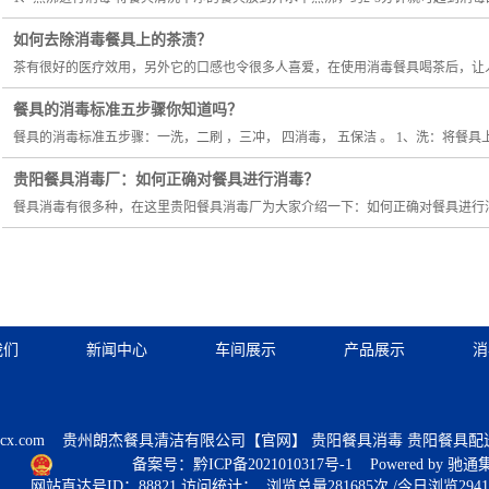
如何去除消毒餐具上的茶渍？
茶有很好的医疗效用，另外它的口感也令很多人喜爱，在使用消毒餐具喝茶后，让人
餐具的消毒标准五步骤你知道吗？
餐具的消毒标准五步骤：一洗，二刷 ，三冲， 四消毒， 五保洁 。 1、洗：将餐具
贵阳餐具消毒厂：如何正确对餐具进行消毒？
餐具消毒有很多种，在这里贵阳餐具消毒厂为大家介绍一下：如何正确对餐具进行消
我们
新闻中心
车间展示
产品展示
消
cx.com
贵州朗杰餐具清洁有限公司【官网】 贵阳餐具消毒 贵阳餐具配送,
备案号：黔ICP备2021010317号-1
Powered by
驰通
网站直达号ID：88821 访问统计： 浏览总量281685次 /今日浏览294