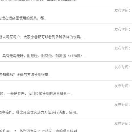
发布时间：20
在饭店里使用的餐具，都..
发布时间：20
以每家每户，大家小巷都可以看到各种各样的餐具。..
发布时间：20
有无毒无味，耐磕碰、耐腐蚀、耐高温（+120度）..
发布时间：20
知道吗？正确的方法使用很重..
发布时间：20
，一般是套件，我们经常使用的消毒餐具一..
发布时间：20
顺序操作。餐饮具应优选热力方法进行消毒，使用..
发布时间：20
作用。 2、蒸汽消毒法 可以将洗干净的餐具放到..