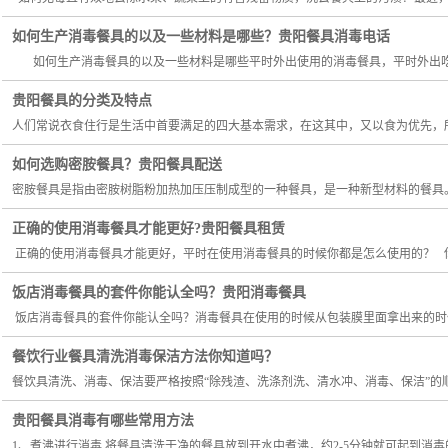
如何生产消毒餐具的以及一些材料是哪些？贵阳餐具消毒电话
如何生产消毒餐具的以及一些材料是哪些平时外出使用的消毒餐具，平时外出吃饭
贵阳餐具的分类及特点
人们常说衣食住行是生活中首要满足的四大基本需求，在这其中，又以食为优先，所
如何选购密胺餐具？贵阳餐具配送
密胺餐具是指由密胺树脂粉加热加压压制成型的一种餐具，是一种新型材料的餐具。具
正确的使用消毒餐具才能更好?贵阳餐具租赁
正确的使用消毒餐具才能更好，平时在使用消毒餐具的时候你都是怎么使用的？ 你
饭店消毒餐具的套件你能认全吗？贵阳消毒餐具
饭店消毒餐具的套件你能认全吗？消毒餐具在使用的时候从包装膜里面拿出来的时候
餐饮行业餐具清洗消毒保洁方法你知道吗？
餐饮具清洗、消毒、保洁要严格按照“除残渣、洗涤剂洗、清水冲、消毒、保洁”的
贵阳餐具消毒有哪些常用方法
1、煮沸进行消毒 将餐具清洗干净的餐具放到开水中煮沸，约2-5分钟就可起到消毒的