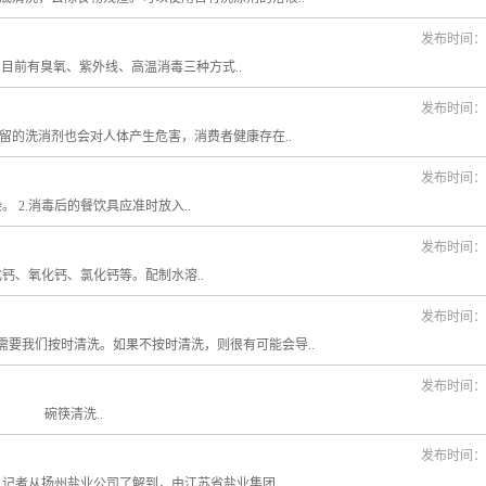
发布时间：20
：目前有臭氧、紫外线、高温消毒三种方式..
发布时间：20
留的洗消剂也会对人体产生危害，消费者健康存在..
发布时间：20
 2.消毒后的餐饮具应准时放入..
发布时间：20
钙、氧化钙、氯化钙等。配制水溶..
发布时间：20
我们按时清洗。如果不按时清洗，则很有可能会导..
发布时间：20
。 碗筷清洗..
发布时间：20
记者从扬州盐业公司了解到，由江苏省盐业集团..